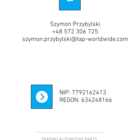
Szymon Przybylski
+48 572 306 725
szymon.przybylski@tap-worldwide.com
NIP: 7792162413
REGON: 634248166
TRADING AUTOMOTIVE PARTS